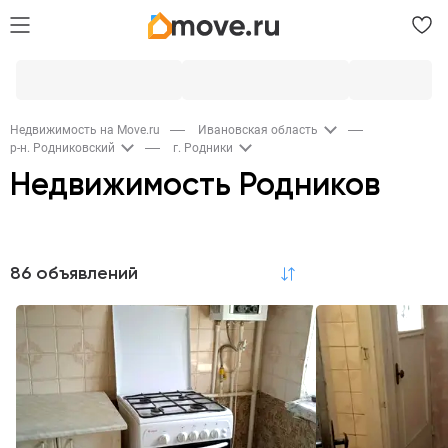
Недвижимость на Move.ru
Ивановская область
р-н. Родниковский
г. Родники
Недвижимость Родников
Продажа
86 объявлений
по релевантности
Квартиры
Комнаты
Дома и дачи
45
2
9
Участки
Коммерческая
Гаражи
12
6
2
Аренда
Квартиры
Коммерческая
2
8