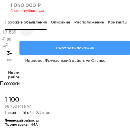
1 040 000 ₽
Снято с публикации
1 040 000 ₽
Снято с публикации
2
1 040 000
17 839 ₽ за м
₽
Похожие объявления
Описание
Расположение
Контакты
17 839
₽ за
2
м
Смотреть похожие
2
2
2
3-комн.
58.3 м
17 м
6 м
1 из 3
комнатность
общая
жилая
кухня
этаж
Иваново
Фрунзенский район
ул Станко
Иваново
Фрунзенский
район
ул Станко
Похожие объявления
1 100 000 ₽
68 750 ₽ за м²
1-комн.
–
16 м²
–
2/4 этаж
Ленинский район, ул
Пролетарская, 44А